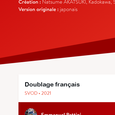
Création :
Natsume AKATSUKI, Kadokawa, Stu
Version originale :
japonais
Doublage français
SVOD • 2021
Emmanuel Pettini