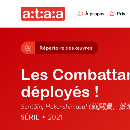
À propos
Prix
Répertoire des œuvres
Les Combattan
déployés !
Sentōin, Hakenshimasu! (戦闘
SÉRIE
2021
•