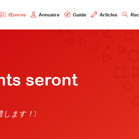
Œuvres
Annuaire
Guide
Articles
Rec
ts seront
員、派遣します！)