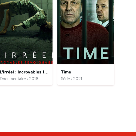
L'irréel : Incroyables témoignages
Time
Documentaire • 2018
Série • 2021