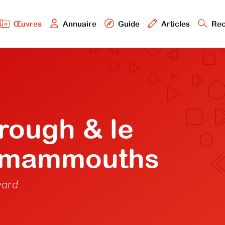
Œuvres
Annuaire
Guide
Articles
Rec
rough & le
s mammouths
yard