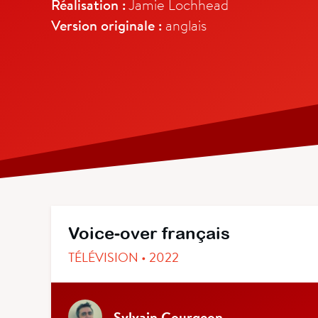
Réalisation :
Jamie Lochhead
Version originale :
anglais
Voice-over français
TÉLÉVISION • 2022
Sylvain Gourgeon