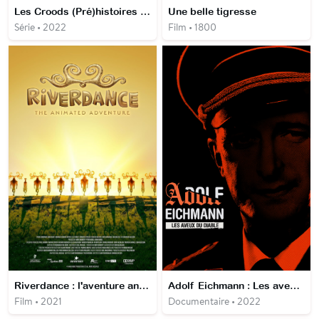
Les Croods (Pré)histoires de famille
Une belle tigresse
Série • 2022
Film • 1800
Riverdance : l'aventure animée
Adolf Eichmann : Les aveux du diable - Épisode 1 La traque
Film • 2021
Documentaire • 2022