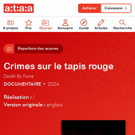
Adhérer
Connexion
À propos
Prix
Œuvres
Annuaire
Guide
Articles
Recherche
Répertoire des œuvres
Crimes sur le tapis rouge
Death By Fame
DOCUMENTAIRE
2024
•
Réalisation :
/
Version originale :
anglais