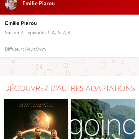
Emilie Piarou
Emilie Piarou
Saison 2 - épisodes 1, 4, 6, 7, 8
Diffuseur : Adult Swim
DÉCOUVREZ D'AUTRES ADAPTATIONS