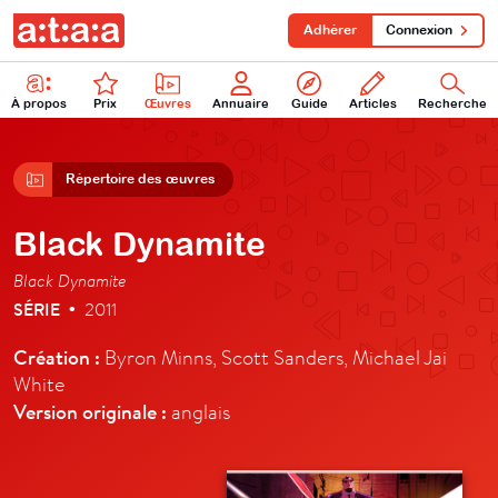
Adhérer
Connexion
À propos
Prix
Œuvres
Annuaire
Guide
Articles
Recherche
Répertoire des œuvres
Black Dynamite
Black Dynamite
SÉRIE
2011
•
Création :
Byron Minns, Scott Sanders, Michael Jai
White
Version originale :
anglais