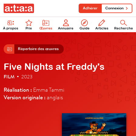
Adhérer
Connexion
À propos
Prix
Œuvres
Annuaire
Guide
Articles
Recherche
Répertoire des œuvres
Five Nights at Freddy's
FILM
2023
•
Réalisation :
Emma Tammi
Version originale :
anglais