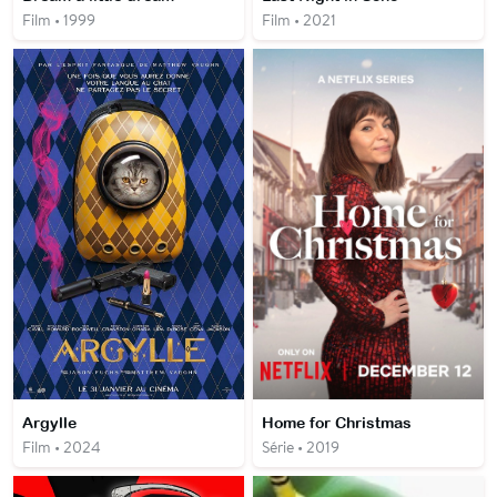
Film • 1999
Film • 2021
Argylle
Home for Christmas
Film • 2024
Série • 2019