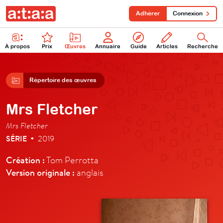
Adhérer
Connexion
À propos
Prix
Œuvres
Annuaire
Guide
Articles
Recherche
Répertoire des œuvres
Mrs Fletcher
Mrs Fletcher
SÉRIE
2019
•
Création :
Tom Perrotta
Version originale :
anglais