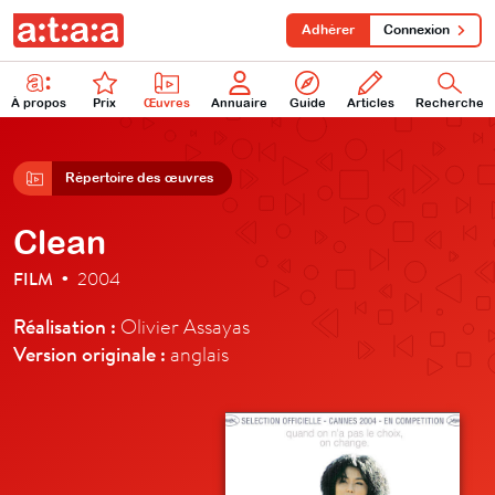
Adhérer
Connexion
À propos
Prix
Œuvres
Annuaire
Guide
Articles
Recherche
Répertoire des œuvres
Clean
FILM
2004
•
Réalisation :
Olivier Assayas
Version originale :
anglais