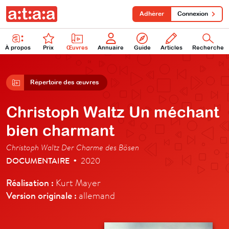
Adhérer
Connexion
À propos
Prix
Œuvres
Annuaire
Guide
Articles
Recherche
Répertoire des œuvres
Christoph Waltz Un méchant
bien charmant
Christoph Waltz Der Charme des Bösen
DOCUMENTAIRE
2020
•
Réalisation :
Kurt Mayer
Version originale :
allemand