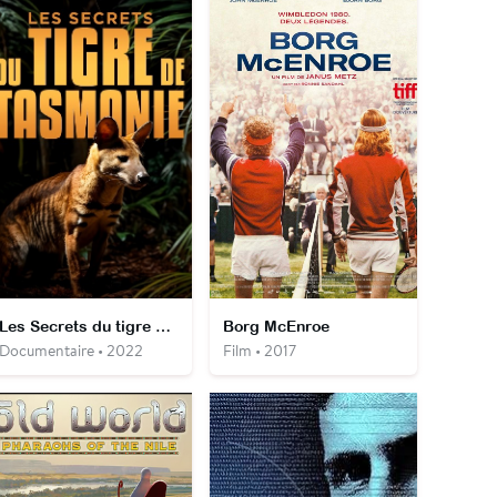
Les Secrets du tigre de Tasmanie
Borg McEnroe
Documentaire • 2022
Film • 2017