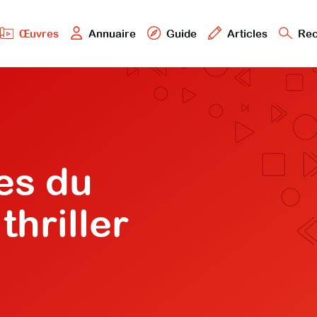
Œuvres
Annuaire
Guide
Articles
Rec
es du
hriller