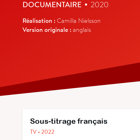
DOCUMENTAIRE
2020
•
Réalisation :
Camilla Nielsson
Version originale :
anglais
Sous-titrage français
TV • 2022