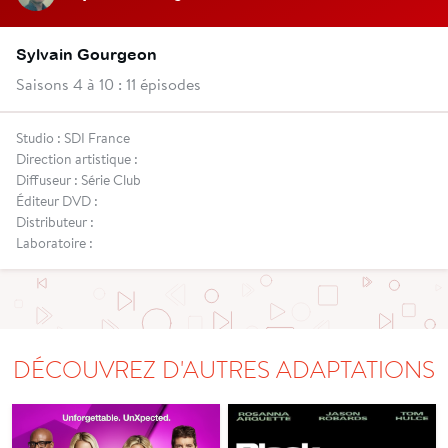
Sylvain Gourgeon
Saisons 4 à 10 : 11 épisodes
Studio : SDI France
Direction artistique :
Diffuseur : Série Club
Éditeur DVD :
Distributeur :
Laboratoire :
DÉCOUVREZ D'AUTRES ADAPTATIONS