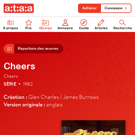
Adhérer
Connexion
À propos
Prix
Œuvres
Annuaire
Guide
Articles
Recherche
Répertoire des œuvres
Cheers
Cheers
SÉRIE
1982
•
Création :
Glen Charles / James Burrows
Version originale :
anglais