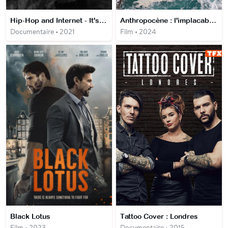
Hip-Hop and Internet - It's Yours
Anthropocène : l'implacable enquête
Documentaire • 2021
Film • 2024
Black Lotus
Tattoo Cover : Londres
Film • 2023
Documentaire • 2015