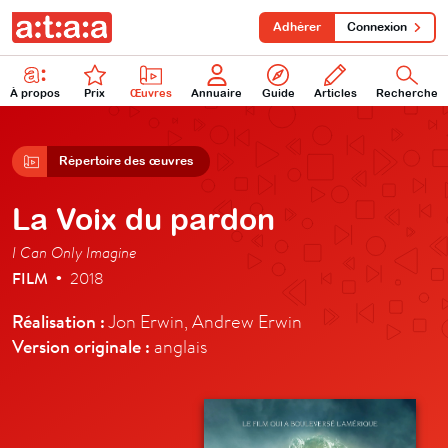
Adhérer
Connexion
À propos
Prix
Œuvres
Annuaire
Guide
Articles
Recherche
Répertoire des œuvres
La Voix du pardon
I Can Only Imagine
FILM
2018
•
Réalisation :
Jon Erwin, Andrew Erwin
Version originale :
anglais