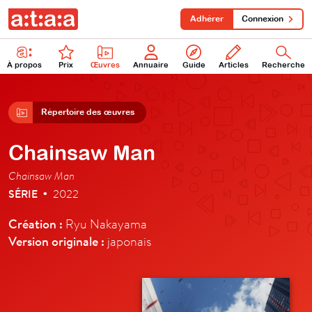
Adhérer
Connexion
À propos
Prix
Œuvres
Annuaire
Guide
Articles
Recherche
Répertoire des œuvres
Chainsaw Man
Chainsaw Man
SÉRIE
2022
•
Création :
Ryu Nakayama
Version originale :
japonais