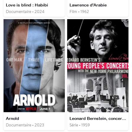
Love is blind : Habibi
Lawrence d'Arabie
Documentaire • 2024
Film • 1962
Arnold
Leonard Bernstein, concerts pour les jeunes
Documentaire • 2023
Série • 1959