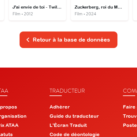
J'ai envie de toi - Twilight Love 2
Zuckerberg, roi du Métaverse
Film • 2012
Film • 2024
Retour à la base de données
TAA
TRADUCTEUR
COMM
 propos
Adhérer
Faire
rganisation
Guide du traducteur
Trouv
rix ATAA
L'Écran Traduit
Poste
tatuts
Code de déontologie