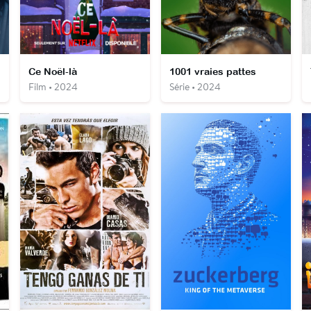
Ce Noël-là
1001 vraies pattes
Film • 2024
Série • 2024