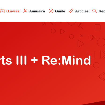
Œuvres
Annuaire
Guide
Articles
Rec
s III + Re:Mind