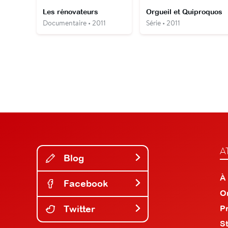
Les rénovateurs
Orgueil et Quiproquos
Documentaire • 2011
Série • 2011
A
Blog
À
Facebook
O
Twitter
P
S