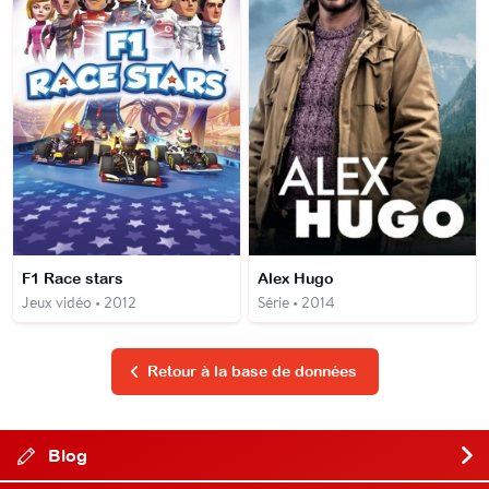
F1 Race stars
Alex Hugo
Jeux vidéo • 2012
Série • 2014
Retour à la base de données
Blog