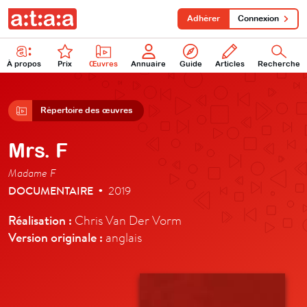
Adhérer
Connexion
À propos
Prix
Œuvres
Annuaire
Guide
Articles
Recherche
Répertoire des œuvres
Mrs. F
Madame F
DOCUMENTAIRE
2019
•
Réalisation :
Chris Van Der Vorm
Version originale :
anglais