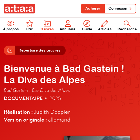
Adhérer
Connexion
À propos
Prix
Œuvres
Annuaire
Guide
Articles
Recherche
Répertoire des œuvres
Bienvenue à Bad Gastein !
La Diva des Alpes
Bad Gastein : Die Diva der Alpen
DOCUMENTAIRE
2025
•
Réalisation :
Judith Doppler
Version originale :
allemand