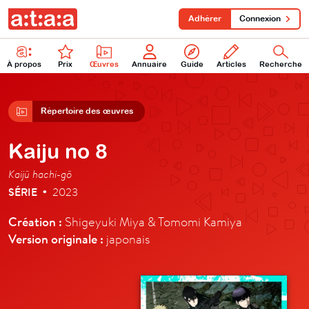
Adhérer
Connexion
À propos
Prix
Œuvres
Annuaire
Guide
Articles
Recherche
Répertoire des œuvres
Kaiju no 8
Kaijū hachi-gō
SÉRIE
2023
•
Création :
Shigeyuki Miya & Tomomi Kamiya
Version originale :
japonais