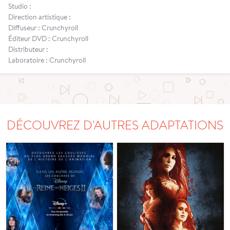
Studio :
Direction artistique :
Diffuseur : Crunchyroll
Éditeur DVD : Crunchyroll
Distributeur :
Laboratoire : Crunchyroll
DÉCOUVREZ D'AUTRES ADAPTATIONS