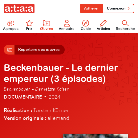
Adhérer
Connexion
À propos
Prix
Œuvres
Annuaire
Guide
Articles
Recherche
Répertoire des œuvres
Beckenbauer - Le dernier
empereur (3 épisodes)
Beckenbauer – Der letzte Kaiser
DOCUMENTAIRE
2024
•
Réalisation :
Torsten Körner
Version originale :
allemand