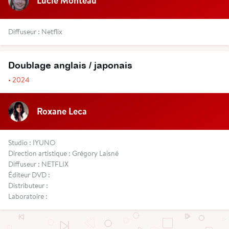
Lucie Monteau
Diffuseur : Netflix
Doublage anglais / japonais
• 2024
Roxane Leca
Studio : IYUNO
Direction artistique : Grégory Laisné
Diffuseur : NETFLIX
Éditeur DVD :
Distributeur :
Laboratoire :