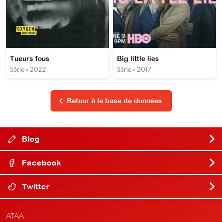
Tueurs fous
Big little lies
Série • 2022
Série • 2017
Retour à la base de données
Blog
Facebook
Twitter
ATAA