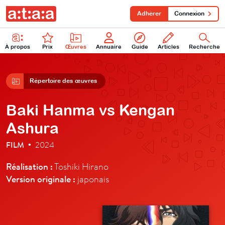
Adhérer
Connexion
À propos
Prix
Œuvres
Annuaire
Guide
Articles
Recherche
Répertoire des œuvres
Baki Hanma vs Kengan
Ashura
FILM
2024
•
Réalisation :
Toshiki Hirano
Version originale :
japonais