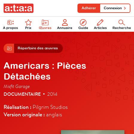
Adhérer
Connexion
À propos
Prix
Œuvres
Annuaire
Guide
Articles
Recherche
Répertoire des œuvres
Americars : Pièces
Détachées
Misfit Garage
DOCUMENTAIRE
2014
•
Réalisation :
Pilgrim Studios
Version originale :
anglais