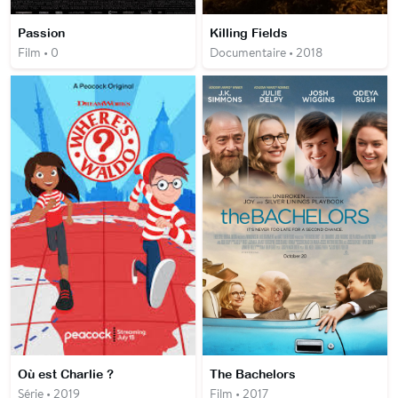
Passion
Killing Fields
Film • 0
Documentaire • 2018
Où est Charlie ?
The Bachelors
Série • 2019
Film • 2017