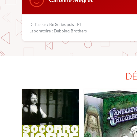
Diffuseur : Be Series puis TF1
Laboratoire : Dubbing Brothers
DÉ