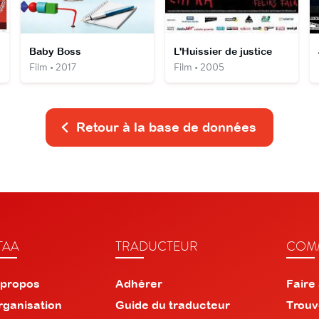
ht
Baby Boss
L'Huissier de justice
Film • 2017
Film • 2005
Retour à la base de données
TAA
TRADUCTEUR
COMM
 propos
Adhérer
Faire
rganisation
Guide du traducteur
Trouv