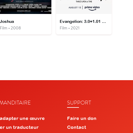
Joshua
Evangelion: 3.0+1.01 Thrice Upon a Time
Film • 2008
Film • 2021
ANDITAIRE
SUPPORT
 adapter une œuvre
Faire un don
er un traducteur
Contact