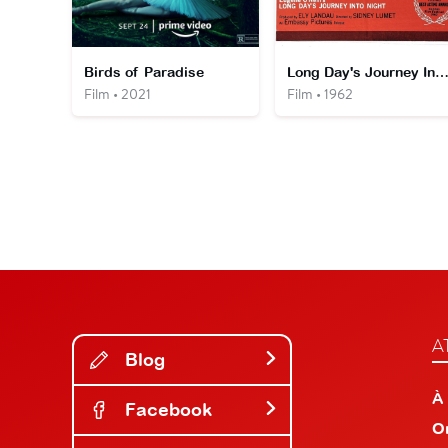
Birds of Paradise
Long Day's Journey Into Nig
Film • 2021
Film • 1962
A
Blog
À
Facebook
O