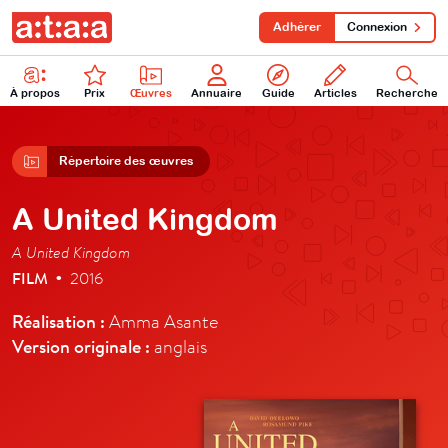
Adhérer
Connexion
À propos
Prix
Œuvres
Annuaire
Guide
Articles
Recherche
Répertoire des œuvres
A United Kingdom
A United Kingdom
FILM
2016
•
Réalisation :
Amma Asante
Version originale :
anglais