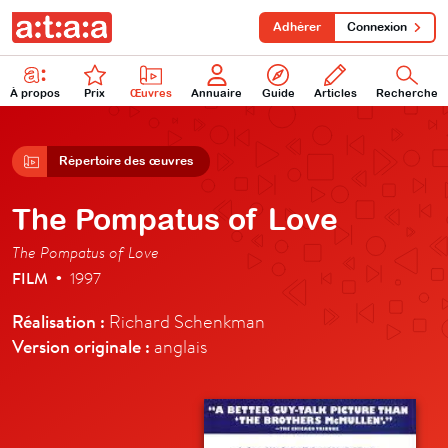
Adhérer
Connexion
À propos
Prix
Œuvres
Annuaire
Guide
Articles
Recherche
Répertoire des œuvres
The Pompatus of Love
The Pompatus of Love
FILM
1997
•
Réalisation :
Richard Schenkman
Version originale :
anglais