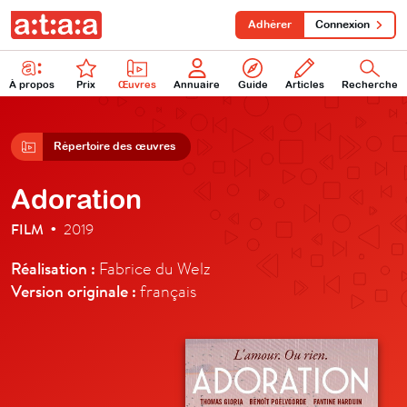
Adhérer
Connexion
À propos
Prix
Œuvres
Annuaire
Guide
Articles
Recherche
Répertoire des œuvres
Adoration
FILM
2019
•
Réalisation :
Fabrice du Welz
Version originale :
français