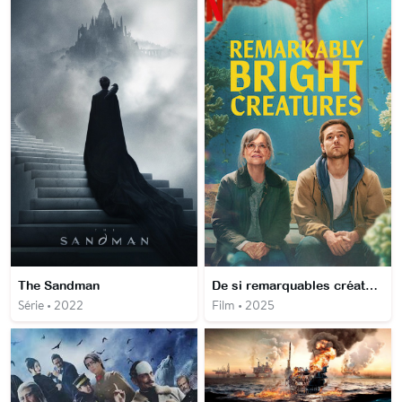
The Sandman
De si remarquables créatures
Série • 2022
Film • 2025