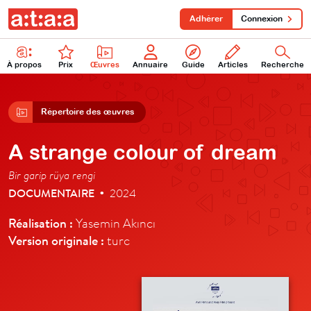
Adhérer
Connexion
À propos
Prix
Œuvres
Annuaire
Guide
Articles
Recherche
Répertoire des œuvres
A strange colour of dream
Bir garip rüya rengi
DOCUMENTAIRE
2024
•
Réalisation :
Yasemin Akıncı
Version originale :
turc