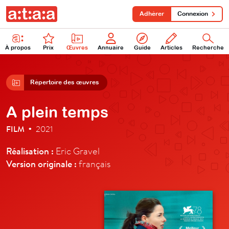
Adhérer
Connexion
À propos
Prix
Œuvres
Annuaire
Guide
Articles
Recherche
Répertoire des œuvres
A plein temps
FILM
2021
•
Réalisation :
Eric Gravel
Version originale :
français