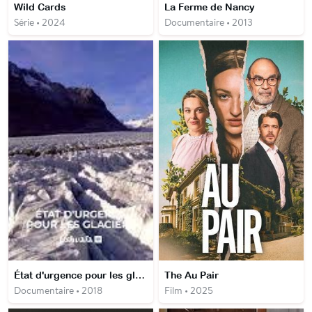
Wild Cards
La Ferme de Nancy
Série • 2024
Documentaire • 2013
État d'urgence pour les glaciers
The Au Pair
Documentaire • 2018
Film • 2025