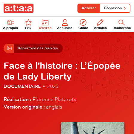
Adhérer
Connexion
À propos
Prix
Œuvres
Annuaire
Guide
Articles
Recherche
Répertoire des œuvres
Face à l'histoire : L’Épopée
de Lady Liberty
DOCUMENTAIRE
2025
•
Réalisation :
Florence Platarets
Version originale :
anglais