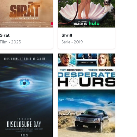
Sirāt
Shrill
Film • 2025
Série • 2019