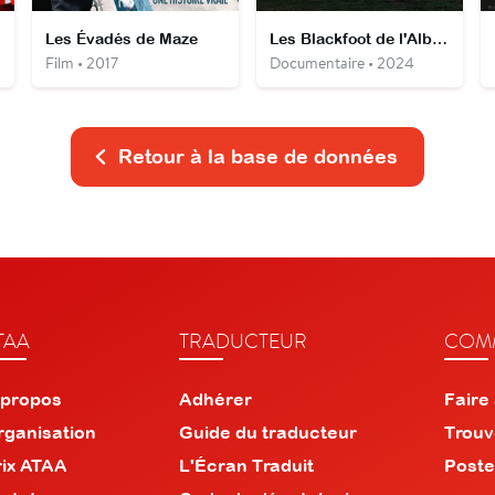
Les Évadés de Maze
Les Blackfoot de l'Alberta - Sur la piste des peuples premiers
Film • 2017
Documentaire • 2024
Retour à la base de données
TAA
TRADUCTEUR
COMM
 propos
Adhérer
Faire
rganisation
Guide du traducteur
Trouv
rix ATAA
L'Écran Traduit
Poste