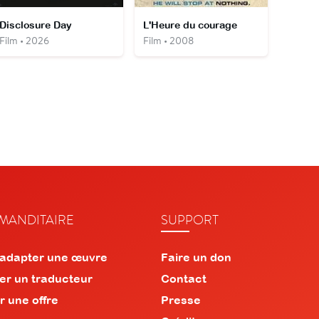
Disclosure Day
L'Heure du courage
Film • 2026
Film • 2008
ANDITAIRE
SUPPORT
 adapter une œuvre
Faire un don
er un traducteur
Contact
r une offre
Presse