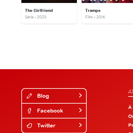
The Girlfriend
Tramps
Série • 2025
Film • 2016
A
Blog
À
Facebook
O
Twitter
P