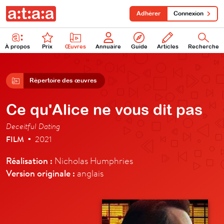
Adhérer
Connexion
À propos
Prix
Œuvres
Annuaire
Guide
Articles
Recherche
Répertoire des œuvres
Ce qu'Alice ne vous dit pas
Deceitful Dating
FILM
2021
•
Réalisation :
Nicholas Humphries
Version originale :
anglais