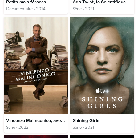
Petits mais féroces
Ada Twist, la Scientifique
Documentaire • 2014
Série • 2021
Vincenzo Malinconico, avocat du désastre
Shining Girls
Série • 2022
Série • 2021