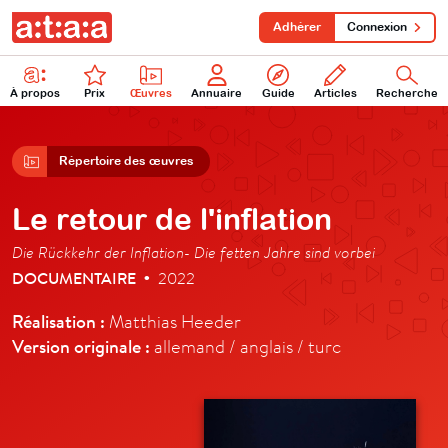
Adhérer
Connexion
À propos
Prix
Œuvres
Annuaire
Guide
Articles
Recherche
Répertoire des œuvres
Le retour de l'inflation
Die Rückkehr der Inflation- Die fetten Jahre sind vorbei
DOCUMENTAIRE
2022
•
Réalisation :
Matthias Heeder
Version originale :
allemand / anglais / turc