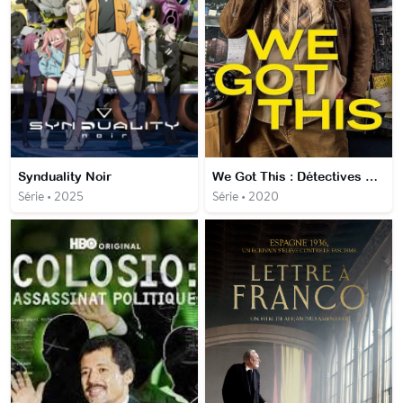
Synduality Noir
We Got This : Détectives malgré eux
Série • 2025
Série • 2020