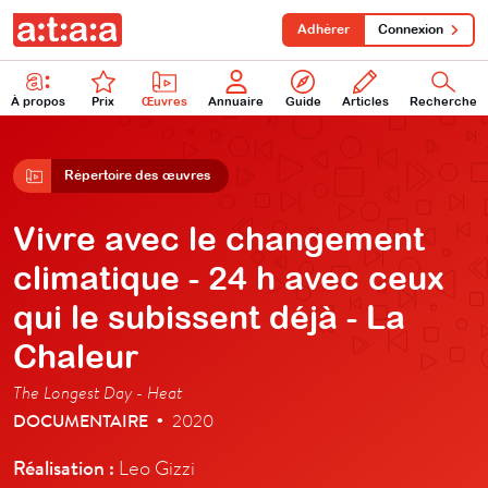
Adhérer
Connexion
À propos
Prix
Œuvres
Annuaire
Guide
Articles
Recherche
Répertoire des œuvres
Vivre avec le changement
climatique - 24 h avec ceux
qui le subissent déjà - La
Chaleur
The Longest Day - Heat
DOCUMENTAIRE
2020
•
Réalisation :
Leo Gizzi