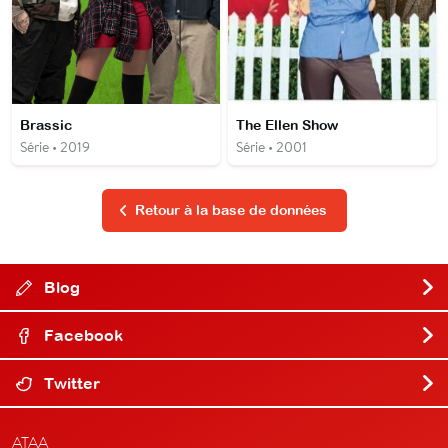
Brassic
The Ellen Show
Série • 2019
Série • 2001
Retour à la base de données
Blog
Facebook
Twitter
ATAA