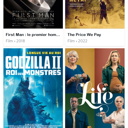
First Man : le premier homme sur la lune
The Price We Pay
Film • 2018
Film • 2022