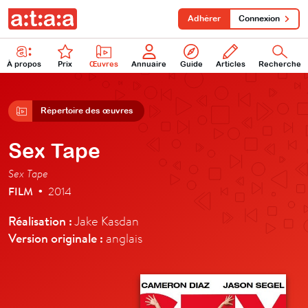
Adhérer
Connexion
À propos
Prix
Œuvres
Annuaire
Guide
Articles
Recherche
Répertoire des œuvres
Sex Tape
Sex Tape
FILM
2014
•
Réalisation :
Jake Kasdan
Version originale :
anglais