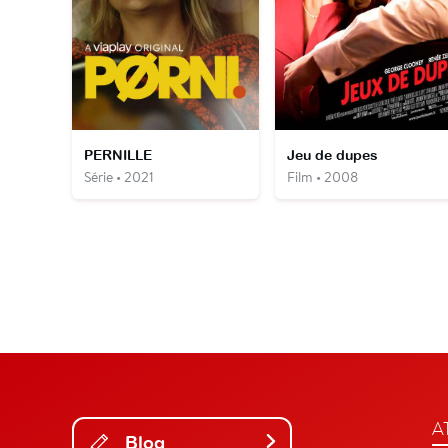
PERNILLE
Jeu de dupes
Série • 2021
Film • 2008
A
Blog