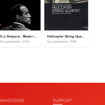
O.J. Simpson : Made in America
Helicopter String Quartet
Documentaire • 2016
Documentaire • 1996
ANDITAIRE
SUPPORT