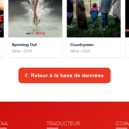
Spinning Out
Countrymen
Série • 2019
Série • 2021
Retour à la base de données
TAA
TRADUCTEUR
COMM