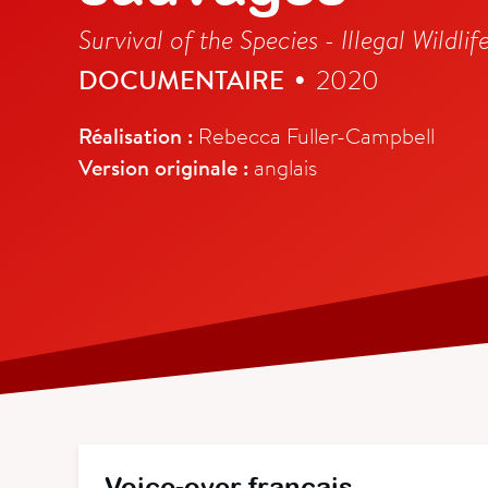
Survival of the Species - Illegal Wildlif
DOCUMENTAIRE
2020
•
Réalisation :
Rebecca Fuller-Campbell
Version originale :
anglais
Voice-over français