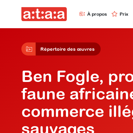
À propos
Prix
Répertoire des œuvres
Ben Fogle, pro
faune africain
commerce illé
sauvages