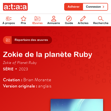
Adhérer
Connexion
À propos
Prix
Œuvres
Annuaire
Guide
Articles
Recherche
Répertoire des œuvres
Zokie de la planète Ruby
Zokie of Planet Ruby
SÉRIE
2023
•
Création :
Brian Morante
Version originale :
anglais