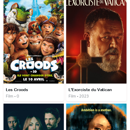
Les Croods
L'Exorciste du Vatican
Film • 0
Film • 2023