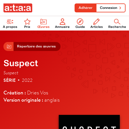
Adhérer
Connexion
À propos
Prix
Œuvres
Annuaire
Guide
Articles
Recherche
Répertoire des œuvres
Suspect
Suspect
SÉRIE
2022
•
Création :
Dries Vos
Version originale :
anglais