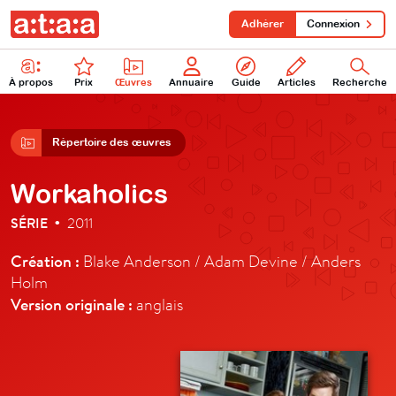
Adhérer
Connexion
À propos
Prix
Œuvres
Annuaire
Guide
Articles
Recherche
Répertoire des œuvres
Workaholics
SÉRIE
2011
•
Création :
Blake Anderson / Adam Devine / Anders
Holm
Version originale :
anglais