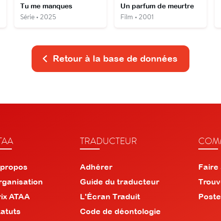
Tu me manques
Un parfum de meurtre
Série • 2025
Film • 2001
Retour à la base de données
TAA
TRADUCTEUR
COMM
 propos
Adhérer
Faire
rganisation
Guide du traducteur
Trouv
rix ATAA
L'Écran Traduit
Poste
tatuts
Code de déontologie