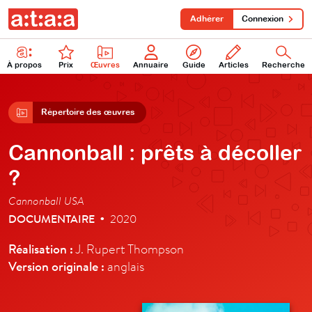
Adhérer
Connexion
À propos
Prix
Œuvres
Annuaire
Guide
Articles
Recherche
Répertoire des œuvres
Cannonball : prêts à décoller
?
Cannonball USA
DOCUMENTAIRE
2020
•
Réalisation :
J. Rupert Thompson
Version originale :
anglais