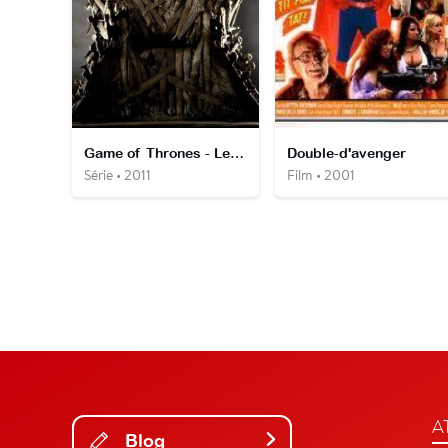
Game of Thrones - Le Trône de Fer
Double-d'avenger
Série • 2011
Film • 2001
A
Blog