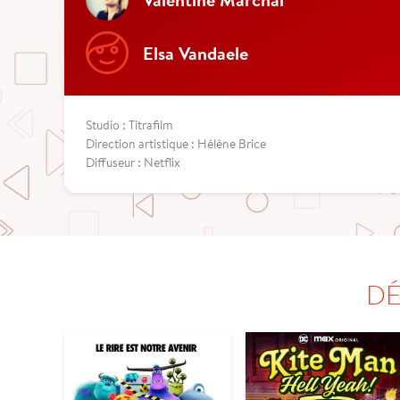
Elsa Vandaele
Studio : Titrafilm
Direction artistique : Hélène Brice
Diffuseur : Netflix
DÉ