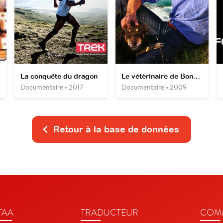
La conquête du dragon
Le vétérinaire de Bondi Beach
Documentaire • 2017
Documentaire • 2009
Retour à la base de données
TAA
TRADUCTEUR
COMM