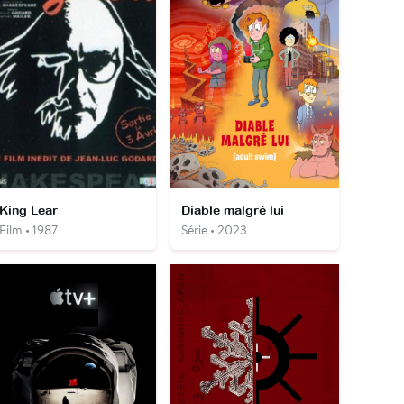
King Lear
Diable malgré lui
Film • 1987
Série • 2023