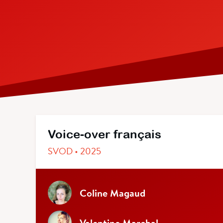
Voice-over français
SVOD • 2025
Coline Magaud
Valentine Marchal