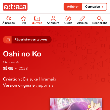
Adhérer
Connexion
À propos
Prix
Œuvres
Annuaire
Guide
Articles
Recherche
Répertoire des œuvres
Oshi no Ko
Oshi no Ko
SÉRIE
2023
•
Création :
Daisuke Hiramaki
Version originale :
japonais