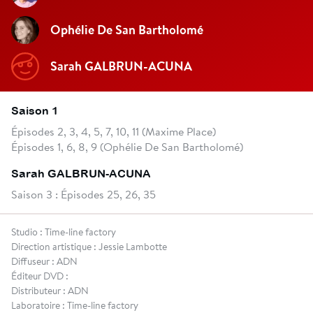
Ophélie De San Bartholomé
Sarah GALBRUN-ACUNA
Saison 1
Épisodes 2, 3, 4, 5, 7, 10, 11 (Maxime Place)
Épisodes 1, 6, 8, 9 (Ophélie De San Bartholomé)
Sarah GALBRUN-ACUNA
Saison 3 : Épisodes 25, 26, 35
Studio : Time-line factory
Direction artistique : Jessie Lambotte
Diffuseur : ADN
Éditeur DVD :
Distributeur : ADN
Laboratoire : Time-line factory