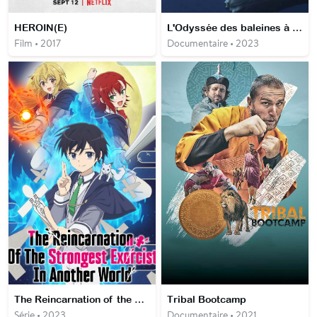
HEROIN(E)
L'Odyssée des baleines à bosse
Film • 2017
Documentaire • 2023
The Reincarnation of the Strongest Exorcist in Another World
Tribal Bootcamp
Série • 2023
Documentaire • 2021