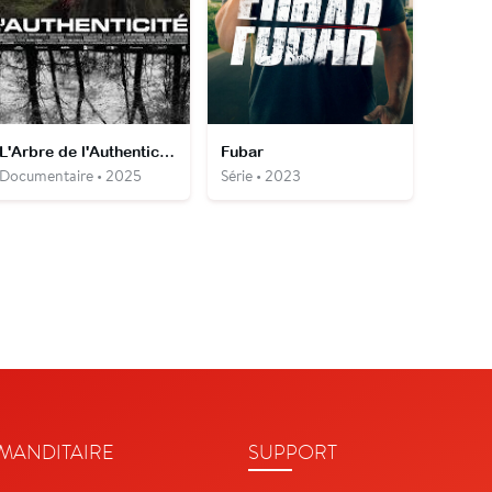
L'Arbre de l'Authenticité
Fubar
Documentaire • 2025
Série • 2023
ANDITAIRE
SUPPORT