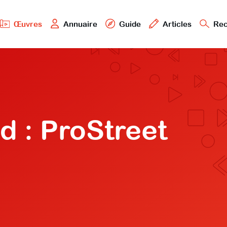
Œuvres
Annuaire
Guide
Articles
Rec
d : ProStreet