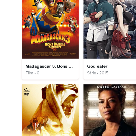
Madagascar 3, Bons Baisers d'Europe
God eater
Film • 0
Série • 2015