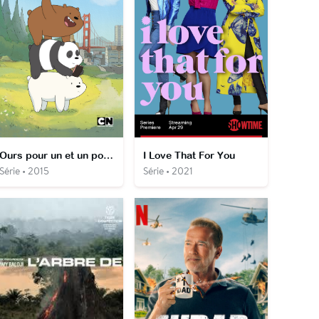
Ours pour un et un pour t'ours
I Love That For You
Série • 2015
Série • 2021