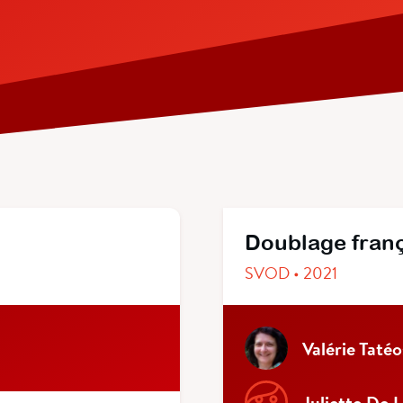
Doublage fran
SVOD • 2021
Valérie Tatéo
Juliette De 