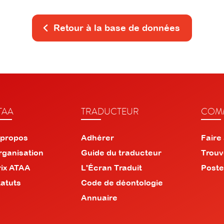
Retour à la base de données
TAA
TRADUCTEUR
COMM
 propos
Adhérer
Faire
rganisation
Guide du traducteur
Trouv
rix ATAA
L'Écran Traduit
Poste
tatuts
Code de déontologie
Annuaire