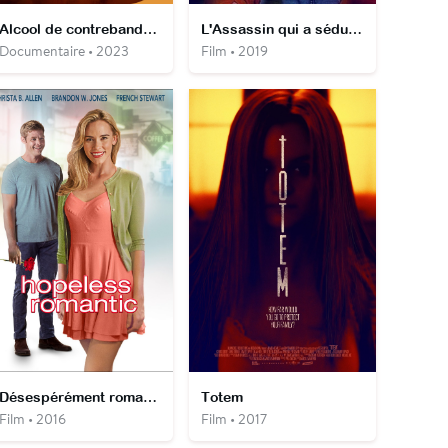
Alcool de contrebande : le meilleur distillateur
L'Assassin qui a séduit ma Fille
Documentaire • 2023
Film • 2019
Désespérément romantique
Totem
Film • 2016
Film • 2017