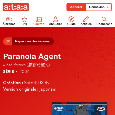
Adhérer
Connexion
À propos
Prix
Œuvres
Annuaire
Guide
Articles
Recherche
Répertoire des œuvres
Paranoia Agent
Mōsō dairinin (妄想代理人)
SÉRIE
2004
•
Création :
Satoshi KON
Version originale :
japonais