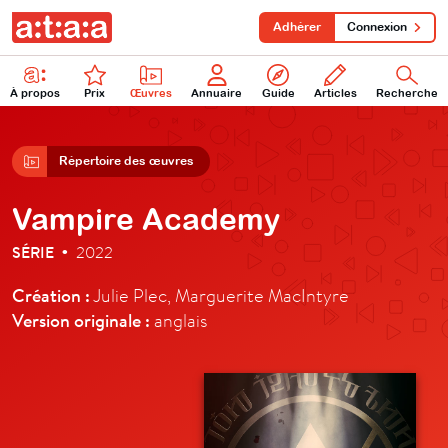
Adhérer
Connexion
À propos
Prix
Œuvres
Annuaire
Guide
Articles
Recherche
Répertoire des œuvres
Vampire Academy
SÉRIE
2022
•
Création :
Julie Plec, Marguerite MacIntyre
Version originale :
anglais