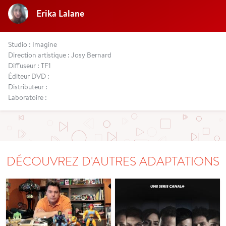
Erika Lalane
Studio : Imagine
Direction artistique : Josy Bernard
Diffuseur : TF1
Éditeur DVD :
Distributeur :
Laboratoire :
DÉCOUVREZ D'AUTRES ADAPTATIONS