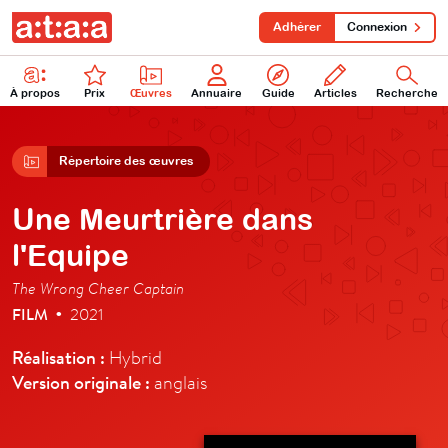
Adhérer
Connexion
À propos
Prix
Œuvres
Annuaire
Guide
Articles
Recherche
Répertoire des œuvres
Une Meurtrière dans
l'Equipe
The Wrong Cheer Captain
FILM
2021
•
Réalisation :
Hybrid
Version originale :
anglais