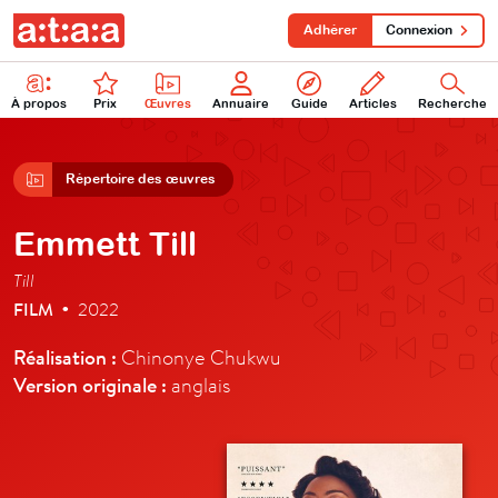
Adhérer
Connexion
À propos
Prix
Œuvres
Annuaire
Guide
Articles
Recherche
Répertoire des œuvres
Emmett Till
Till
FILM
2022
•
Réalisation :
Chinonye Chukwu
Version originale :
anglais