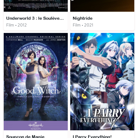
Underworld 3 : le Soulèvement des Lycans
Nightride
Film • 2012
Film • 2021
Soupçon de Magie
I Parry Everything!