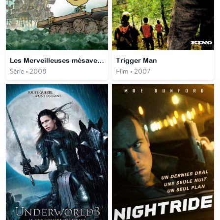
Les Merveilleuses mésaventures de Flapjack
Trigger Man
Série • 2008
Film • 2007