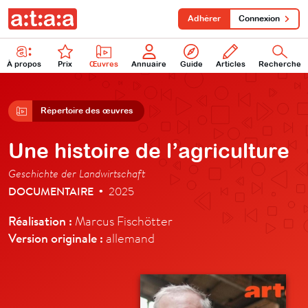
Adhérer
Connexion
À propos
Prix
Œuvres
Annuaire
Guide
Articles
Recherche
Répertoire des œuvres
Une histoire de l’agriculture
Geschichte der Landwirtschaft
DOCUMENTAIRE
2025
•
Réalisation :
Marcus Fischötter
Version originale :
allemand