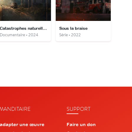
Catastrophes naturelles : survivre au pire
Sous la braise
Documentaire • 2024
Série • 2022
ANDITAIRE
SUPPORT
 adapter une œuvre
Faire un don