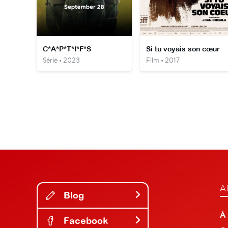
C*A*P*T*I*F*S
Si tu voyais son cœur
Série • 2023
Film • 2017
A
Blog
À
Facebook