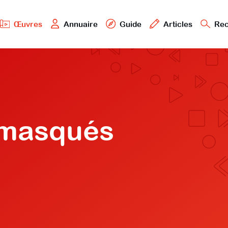
Œuvres
Annuaire
Guide
Articles
Rec
s masqués