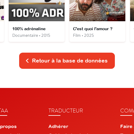
100% adrénaline
C'est quoi l'amour ?
Documentaire • 2015
Film • 2025
Retour à la base de données
TAA
TRADUCTEUR
COMM
 propos
Adhérer
Faire