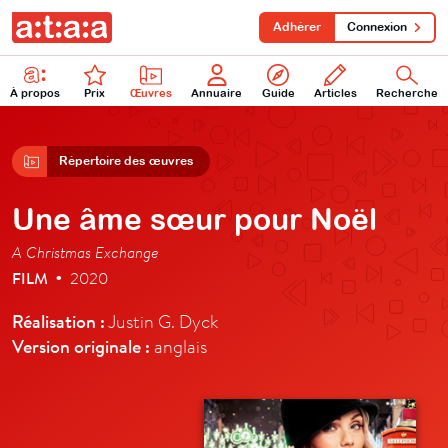
Adhérer
Connexion
À propos
Prix
Œuvres
Annuaire
Guide
Articles
Recherche
Répertoire des œuvres
Une âme sœur pour Noël
A Christmas Exchange
FILM
2020
•
Réalisation :
Justin G. Dyck
Version originale :
anglais