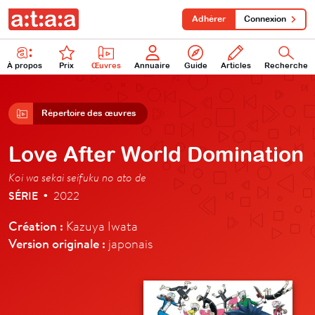
Adhérer
Connexion
À propos
Prix
Œuvres
Annuaire
Guide
Articles
Recherche
Répertoire des œuvres
Love After World Domination
Koi wa sekai seifuku no ato de
SÉRIE
2022
•
Création :
Kazuya Iwata
Version originale :
japonais